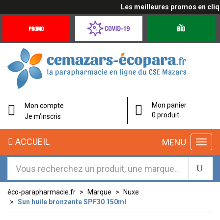
Les meilleures promos en cliqua
Promotions
Covid-
Produits
&
19
bio
Offres
Coronavirus
Mon panier
Mon compte
0 produit
Je m’inscris
ACCUEIL
MENU
éco-parapharmacie.fr
Marque
Nuxe
Sun huile bronzante SPF30 150ml