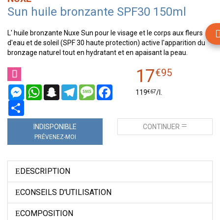
Sun huile bronzante SPF30 150ml
L' huile bronzante Nuxe Sun pour le visage et le corps aux fleurs
d'eau et de soleil (SPF 30 haute protection) active l'apparition du
bronzage naturel tout en hydratant et en apaisant la peau.
17
€
95
Messenger
WhatsApp
Snapchat
Telegram
Message
Facebook
€
67
119
/
l.
Partager
INDISPONIBLE
CONTINUER
PRÉVENEZ-MOI
DESCRIPTION
CONSEILS D'UTILISATION
COMPOSITION