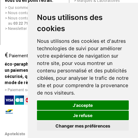
vous ou en point retrait.
Marques & Laboratoires
Conditions générales de vente
Qui sommes nous ?
(CGV)
Nous contacter par e-mail
Nous utilisons des
Mentions légales
Nous contacter par téléphone
Données personnelles
au
03 22 71 64 10
cookies
Cookies
Newsletter
Mes préférences Cookies
Grande Pharmacie d’Amiens en
Nous utilisons des cookies et d'autres
ligne
technologies de suivi pour améliorer
€
Livraison / Point retrait
votre expérience de navigation sur
Paiement
Commandez en ligne et
notre site, pour vous montrer un
éco-parapharmacie.fr offre
recevez votre commande
contenu personnalisé et des publicités
un paiement entièrement
rapidement chez vous ou en
sécurisé, quel que soit le
ciblées, pour analyser le trafic de notre
point retrait
mode de règlement
site et pour comprendre la provenance
Livraison chez vous ou en
Paiement sécurisé et simple
de nos visiteurs.
points relais
J'accepte
Je refuse
Changer mes préférences
Apotekisto