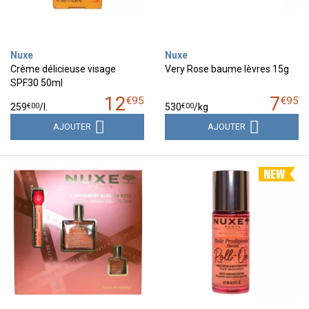
Nuxe
Nuxe
Crème délicieuse visage
Very Rose baume lèvres 15g
SPF30 50ml
12
7
€
95
€
95
€
00
€
00
259
/
l.
530
/kg
AJOUTER
AJOUTER