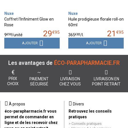
Nuxe
Nuxe
Coffret l'Infiniment Glow en
Huile prodigieuse florale roll-on
Rose
60ml
29
21
€
95
€
95
€
98
€
83
9
/unité
365
/
l.
AJOUTER
AJOUTER
Les avantages de
ÉCO-PARAPHARMACIE.FR
€
PRIX
PAIEMENT
LIVRAISON
LIVRAISON EN
CHOIX
SÉCURISÉ
CHEZ VOUS
POINT RETRAIT
À propos
Divers
éco-parapharmacie.fr vous
Retrouvez les conseils
permet de commander en
pratiques
ligne et de les recevoir chez
Conseils pratiques