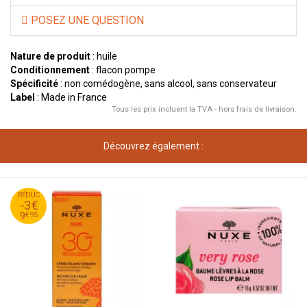
POSEZ UNE QUESTION
Nature de produit
: huile
Conditionnement
: flacon pompe
Spécificité
: non comédogène, sans alcool, sans conservateur
Label
: Made in France
Tous les prix incluent la TVA - hors frais de livraison.
Découvrez également :
95
€
RÉDUC
12
-3€
95
€
9
€
95
9