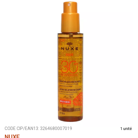
CODE CIP/EAN13:
3264680007019
1 unité
NUXE