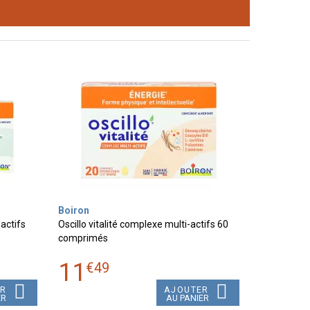
Boiron
actifs
Oscillo vitalité complexe multi-actifs 60
comprimés
11
€
49
ER
AJOUTER
ER
AU PANIER