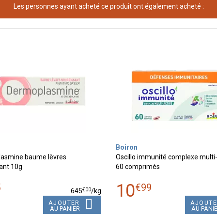
Les personnes ayant acheté ce produit ont également acheté :
Boiron
asmine baume lèvres
Oscillo immunité complexe multi-
ant 10g
60 comprimés
10
5
€
99
€
00
645
/kg
AJOUTER
AJOUT
AU PANIER
AU PANI