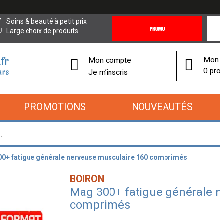
Promotions
Covi
Soins & beauté à petit prix
&
19
Large choix de produits
Offres
Cor
Mon 
Mon compte
0 pro
Je m’inscris
PROMOTIONS
NOUVEAUTÉS
0+ fatigue générale nerveuse musculaire 160 comprimés
BOIRON
Mag 300+ fatigue générale 
comprimés