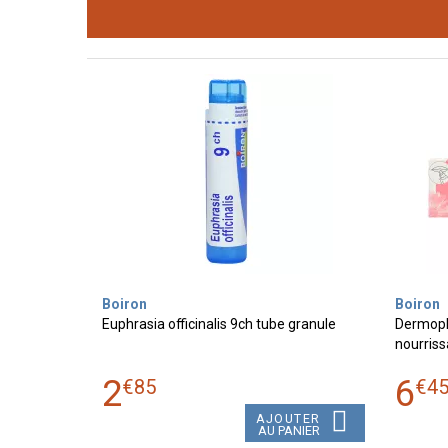
Boiron
Boiron
Euphrasia officinalis 9ch tube granule
Dermopl
nourriss
2
6
€
85
€
4
AJOUTER
AU PANIER