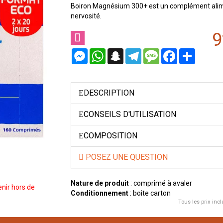
Boiron Magnésium 300+ est un complément aliment
nervosité.
9
Messenger
WhatsApp
Snapchat
Telegram
Message
Facebook
Partager
DESCRIPTION
CONSEILS D'UTILISATION
COMPOSITION
POSEZ UNE QUESTION
Nature de produit
: comprimé à avaler
nir hors de
Conditionnement
: boite carton
Tous les prix incl