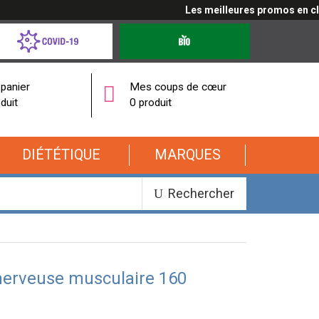
Les meilleures promos en cliqu
d-
Produits
bio
onavirus
panier
Mes coups de cœur
duit
0 produit
DIÉTÉTIQUE
MARQUES
Rechercher
nerveuse musculaire 160