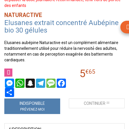
des enfants
NATURACTIVE
Elusanes extrait concentré Aubépine
bio 30 gélules
Elusanes aubépine Naturactive est un complément alimentaire
traditionnellement utilisé pour réduire la nervosité́ des adultes,
notamment en cas de perception exagérée des battements
cardiaques.
5
€
65
Messenger
WhatsApp
Snapchat
Telegram
Message
Facebook
Partager
INDISPONIBLE
CONTINUER
PRÉVENEZ-MOI