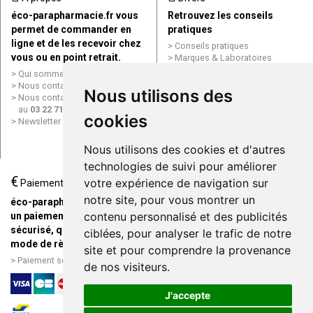
éco-parapharmacie.fr vous
Retrouvez les conseils
permet de commander en
pratiques
ligne et de les recevoir chez
Conseils pratiques
vous ou en point retrait.
Marques & Laboratoires
Conditions générales de vente
Qui sommes nous ?
(CGV)
Nous contacter par e-mail
Nous utilisons des
Mentions légales
Nous contacter par téléphone
Données personnelles
au
03 22 71 64 10
cookies
Cookies
Newsletter
Mes préférences Cookies
Grande Pharmacie d’Amiens en
Nous utilisons des cookies et d'autres
ligne
technologies de suivi pour améliorer
€
Livraison / Point retrait
votre expérience de navigation sur
Paiement
Commandez en ligne et
notre site, pour vous montrer un
éco-parapharmacie.fr offre
recevez votre commande
contenu personnalisé et des publicités
un paiement entièrement
rapidement chez vous ou en
sécurisé, quel que soit le
ciblées, pour analyser le trafic de notre
point retrait
mode de règlement
site et pour comprendre la provenance
Livraison chez vous ou en
Paiement sécurisé et simple
de nos visiteurs.
points relais
J'accepte