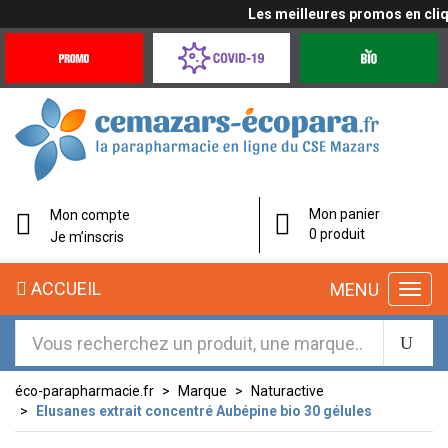
Les meilleures promos en cliqua
Promotions
Covid-
Produits
&
19
bio
Offres
Coronavirus
Mon panier
Mon compte
0 produit
Je m’inscris
ACCUEIL
MENU
éco-parapharmacie.fr
Marque
Naturactive
Elusanes extrait concentré Aubépine bio 30 gélules