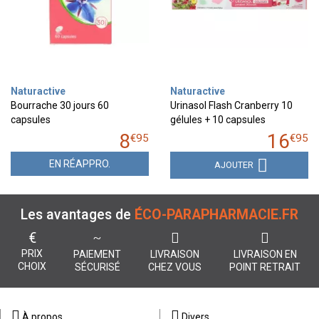
Naturactive
Naturactive
Bourrache 30 jours 60
Urinasol Flash Cranberry 10
capsules
gélules + 10 capsules
8
16
€
95
€
95
EN RÉAPPRO.
AJOUTER
Les avantages de
ÉCO-PARAPHARMACIE.FR
€
PRIX
PAIEMENT
LIVRAISON
LIVRAISON EN
CHOIX
SÉCURISÉ
CHEZ VOUS
POINT RETRAIT
À propos
Divers