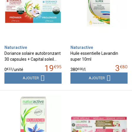
Naturactive
Naturactive
Doriance solaire autobronzant
Huile essentielle Lavandin
30 capsules + Capital soleil…
super 10ml
19
3
€
95
€
80
€
22
€
00
0
/unité
380
/
l.
AJOUTER
AJOUTER