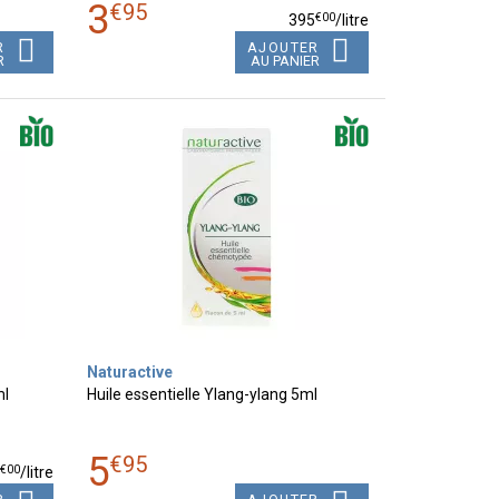
3
€
95
€
00
395
/
litre
R
AJOUTER
R
AU PANIER
Naturactive
ml
Huile essentielle Ylang-ylang 5ml
5
€
95
€
00
0
/
litre