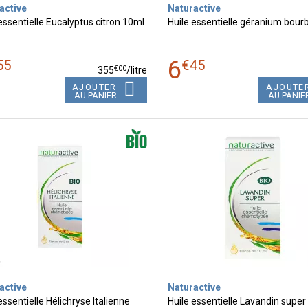
active
Naturactive
essentielle Eucalyptus citron 10ml
Huile essentielle géranium bour
6
55
€
45
€
00
355
/
litre
AJOUTER
AJOUTE
AU PANIER
AU PANIE
active
Naturactive
essentielle Hélichryse Italienne
Huile essentielle Lavandin supe