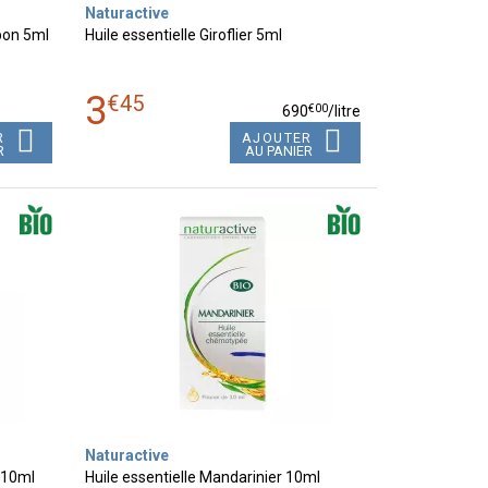
Naturactive
bon 5ml
Huile essentielle Giroflier 5ml
3
€
45
€
00
690
/
litre
R
AJOUTER
R
AU PANIER
Naturactive
r 10ml
Huile essentielle Mandarinier 10ml