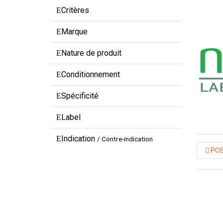
Critères
Marque
Nature de produit
Conditionnement
Spécificité
Label
Indication
/ Contre-indication
POS