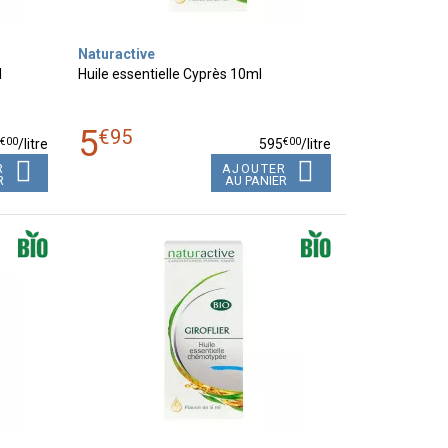
Naturactive
l
Huile essentielle Cyprès 10ml
5
€
95
€
00
€
00
0
/
litre
595
/
litre
R
AJOUTER
R
AU PANIER