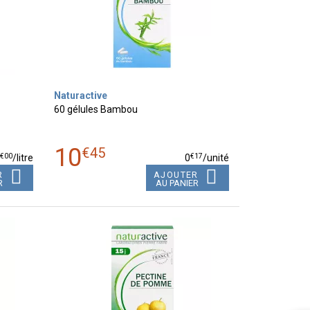
Naturactive
60 gélules Bambou
10
€
45
€
00
€
17
9
/
litre
0
/unité
R
AJOUTER
R
AU PANIER