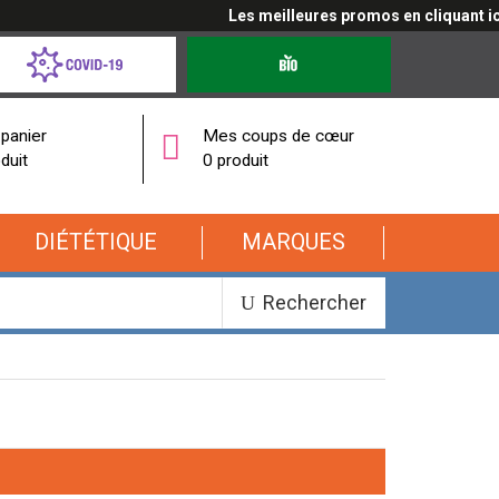
Les meilleures promos en cliquant ici
d-
Produits
bio
onavirus
panier
Mes coups de cœur
duit
0 produit
DIÉTÉTIQUE
MARQUES
Rechercher