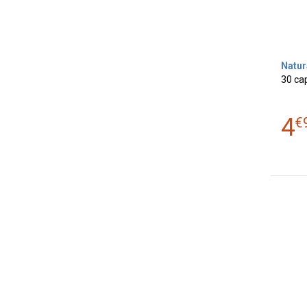
Natur
30 ca
4
€