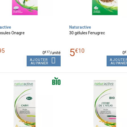
active
Naturactive
psules Onagre
30 gélules Fenugrec
5
95
€
10
€
17
€
0
/unité
0
AJOUTER
AJOUTE
AU PANIER
AU PANIE