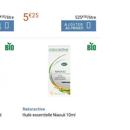
5
€
25
€
00
€
00
0
/
litre
525
/
litre
R
AJOUTER
R
AU PANIER
Naturactive
l
Huile essentielle Niaouli 10ml