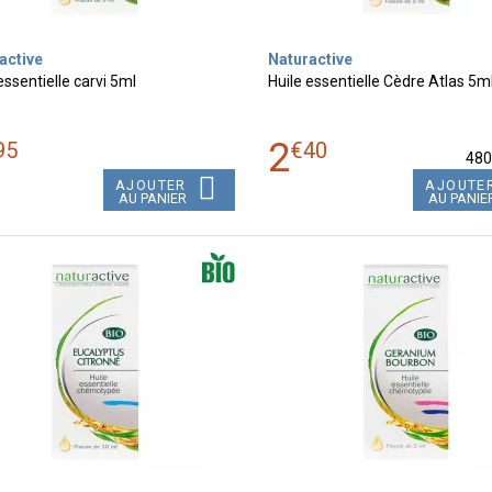
active
Naturactive
essentielle carvi 5ml
Huile essentielle Cèdre Atlas 5m
2
95
€
40
48
AJOUTER
AJOUTE
AU PANIER
AU PANIE