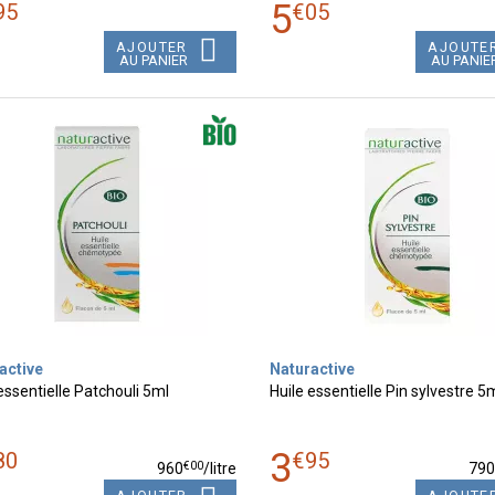
5
95
€
05
AJOUTER
AJOUTE
AU PANIER
AU PANIE
active
Naturactive
essentielle Patchouli 5ml
Huile essentielle Pin sylvestre 5
3
80
€
95
€
00
960
/
litre
79