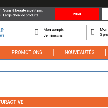
Promotions
Covi
Soins & beauté à petit prix
&
19
Large choix de produits
Offres
Cor
Mon 
Mon compte
0 pro
Je m’inscris
PROMOTIONS
NOUVEAUTÉS
TURACTIVE