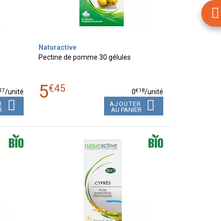
Naturactive
Pectine de pomme 30 gélules
5
€
45
17
€
18
/unité
0
/unité
R
AJOUTER
R
AU PANIER