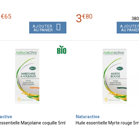
8
3
€
65
€
80
38
AJOUTER
AJOUTE
AU PANIER
AU PANIE
active
Naturactive
essentielle Marjolaine coquille 5ml
Huile essentielle Myrte rouge 5m