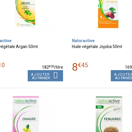
active
Naturactive
 végétale Argan 50ml
Huile végétale Jojoba 50ml
8
10
€
45
€
00
182
/
litre
16
AJOUTER
AJOUTE
AU PANIER
AU PANIE