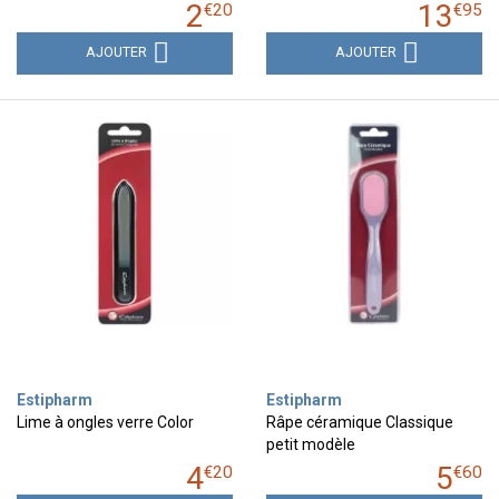
2
13
€
20
€
95
AJOUTER
AJOUTER
Estipharm
Estipharm
Lime à ongles verre Color
Râpe céramique Classique
petit modèle
4
5
€
20
€
60