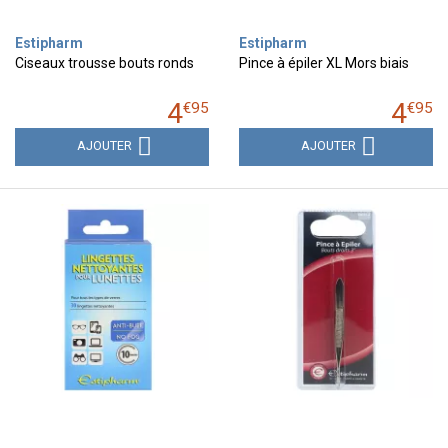
Estipharm
Estipharm
Ciseaux trousse bouts ronds
Pince à épiler XL Mors biais
4
4
€
95
€
95
AJOUTER
AJOUTER