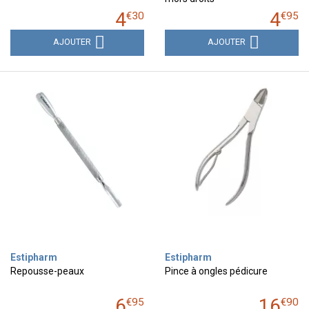
4
4
€
30
€
95
AJOUTER
AJOUTER
Estipharm
Estipharm
Repousse-peaux
Pince à ongles pédicure
6
16
€
95
€
90