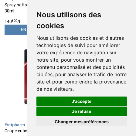
Spray nettoyant anti-buée
Ciseaux à pansements
30ml
Nous utilisons des
4
12
€
20
€
85
€
00
140
/
l.
cookies
EN RÉAPPRO.
EN RÉAPPRO.
Nous utilisons des cookies et d'autres
technologies de suivi pour améliorer
votre expérience de navigation sur
notre site, pour vous montrer un
contenu personnalisé et des publicités
ciblées, pour analyser le trafic de notre
site et pour comprendre la provenance
de nos visiteurs.
J'accepte
Je refuse
Changer mes préférences
Estipharm
Estipharm
Coupe cuticules Inox couleur
Ciseaux bébé lames courtes