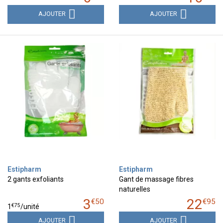
AJOUTER
AJOUTER
Estipharm
Estipharm
2 gants exfoliants
Gant de massage fibres
naturelles
3
22
€
50
€
95
€
75
1
/unité
AJOUTER
AJOUTER