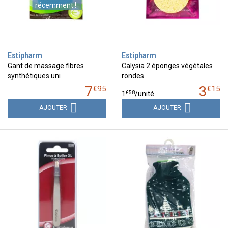
récemment !
Estipharm
Estipharm
Gant de massage fibres
Calysia 2 éponges végétales
synthétiques uni
rondes
7
3
€
95
€
15
€
58
1
/unité
AJOUTER
AJOUTER