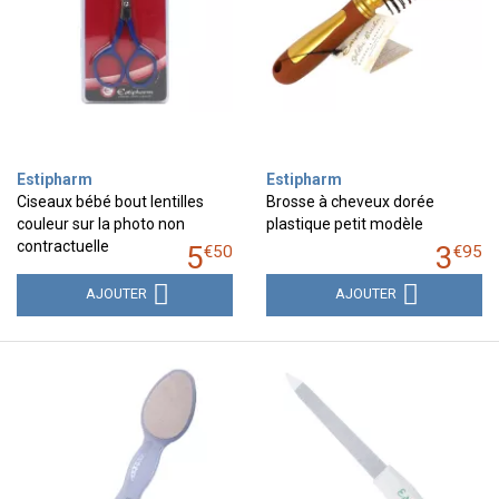
Estipharm
Estipharm
Ciseaux bébé bout lentilles
Brosse à cheveux dorée
couleur sur la photo non
plastique petit modèle
contractuelle
5
3
€
50
€
95
AJOUTER
AJOUTER