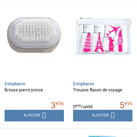
Estipharm
Estipharm
Brosse pierre ponce
Trousse flacon de voyage
3
5
€
56
€
95
€
99
0
/unité
AJOUTER
AJOUTER