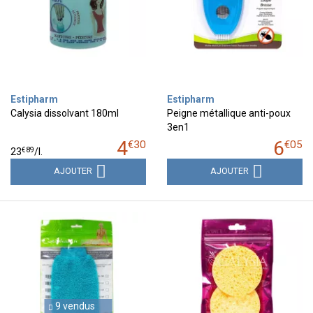
Estipharm
Estipharm
Calysia dissolvant 180ml
Peigne métallique anti-poux
3en1
4
6
€
30
€
05
€
89
23
/
l.
AJOUTER
AJOUTER
9 vendus