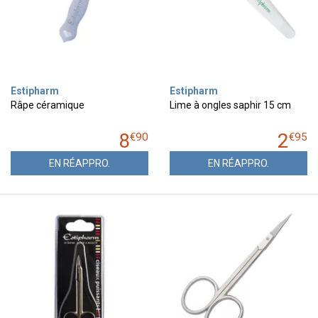
Estipharm
Estipharm
Râpe céramique
Lime à ongles saphir 15 cm
8
2
€
90
€
95
EN RÉAPPRO.
EN RÉAPPRO.