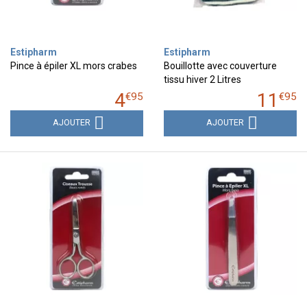
Estipharm
Estipharm
Pince à épiler XL mors crabes
Bouillotte avec couverture
tissu hiver 2 Litres
4
11
€
95
€
95
AJOUTER
AJOUTER