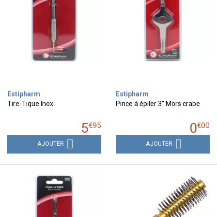
Estipharm
Estipharm
Tire-Tique Inox
Pince à épiler 3'' Mors crabe
5
0
€
95
€
00
AJOUTER
AJOUTER