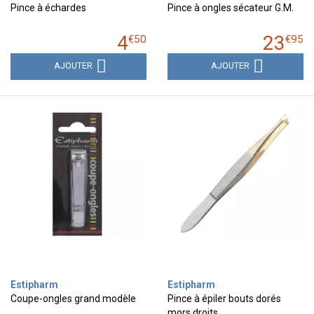
Pince à échardes
Pince à ongles sécateur G.M.
4
23
€
50
€
95
AJOUTER
AJOUTER
Estipharm
Estipharm
Coupe-ongles grand modèle
Pince à épiler bouts dorés
mors droits