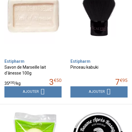
Estipharm
Estipharm
Savon de Marseille lait
Pinceau kabuki
d'ânesse 100g
3
7
€
50
€
95
€
00
35
/kg
AJOUTER
AJOUTER