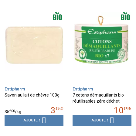
Estipharm
Estipharm
Savon au lait de chèvre 100g
7 cotons démaquillants bio
réutilisables zéro déchet
3
10
€
50
€
95
€
00
35
/kg
AJOUTER
AJOUTER