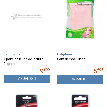
Estipharm
Estipharm
1 paire de loupe de lecture
Gant démaquillant
Dioptrie 1
9
5
€
99
€
95
VISUALISER
AJOUTER