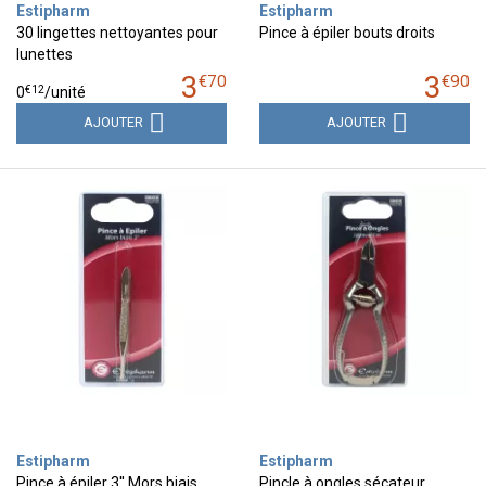
Estipharm
Estipharm
30 lingettes nettoyantes pour
Pince à épiler bouts droits
lunettes
3
3
€
70
€
90
€
12
0
/unité
AJOUTER
AJOUTER
Estipharm
Estipharm
Pince à épiler 3'' Mors biais
Pincle à ongles sécateur