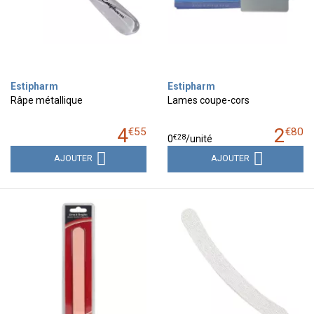
Estipharm
Estipharm
Râpe métallique
Lames coupe-cors
4
2
€
55
€
80
€
28
0
/unité
AJOUTER
AJOUTER