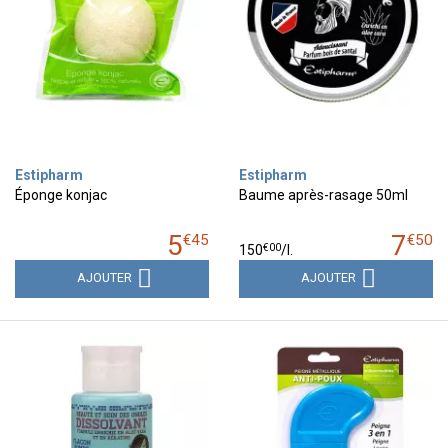
Estipharm
Estipharm
Éponge konjac
Baume après-rasage 50ml
5
7
€
45
€
50
€
00
150
/
l.
AJOUTER
AJOUTER