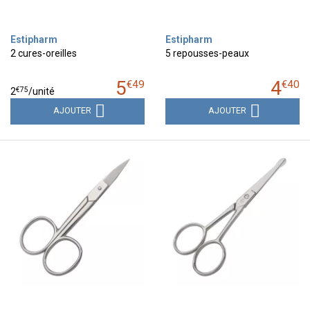
Estipharm
Estipharm
2 cures-oreilles
5 repousses-peaux
5
4
€
49
€
40
€
75
2
/unité
AJOUTER
AJOUTER