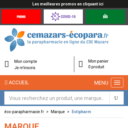
Les meilleures promos en cliquant ici
Promotions
Covid-
Produits
&
19
bio
Offres
Coronavirus
Mon panier
Mon compte
0 produit
Je m’inscris
ACCUEIL
MENU
éco-parapharmacie.fr
Marque
Estipharm
MARQUE