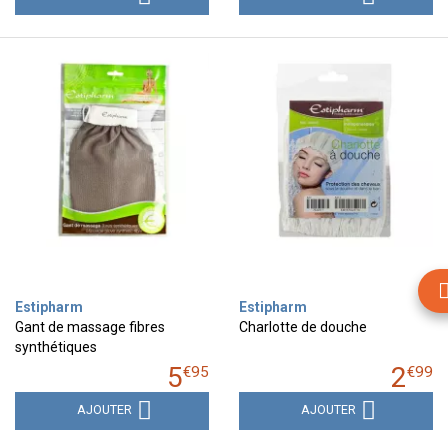
Estipharm
Estipharm
Gant de massage fibres
Charlotte de douche
synthétiques
5
2
€
95
€
99
AJOUTER
AJOUTER